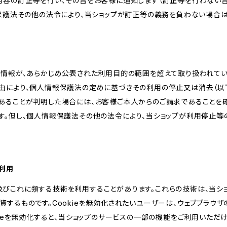
内容の訂正等を行い、その旨をお客様に通知します（訂正等を行わない
報保護法その他の法令により、当ショップが訂正等の義務を負わない場合は
人情報が、あらかじめ公表された利用目的の範囲を超えて取り扱われて
由により、個人情報保護法の定めに基づきその利用の停止又は消去（以下
あることが判明した場合には、お客様ご本人からのご請求であることを
す。但し、個人情報保護法その他の法令により、当ショップが利用停止等
の利用
kie及びこれに類する技術を利用することがあります。これらの技術は、当
するものです。Cookieを無効化されたいユーザーは、ウェブブラウザの
kieを無効化すると、当ショップのサービスの一部の機能をご利用いただ