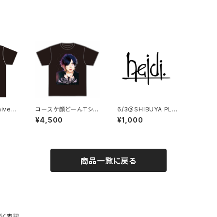
niverr
コースケ顔どーんTシャ
6/3＠SHIBUYA PLEA
ツ
SURE PLEASURE当
¥4,500
¥1,000
日チェキ
商品一覧に戻る
づく表記