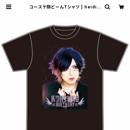
コースケ顔どーんTシャツ | heidiw
ebshop